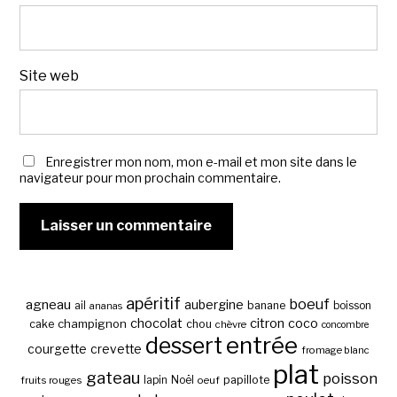
Site web
Enregistrer mon nom, mon e-mail et mon site dans le
navigateur pour mon prochain commentaire.
apéritif
boeuf
agneau
aubergine
banane
ail
boisson
ananas
chocolat
citron
coco
cake
champignon
chou
chèvre
concombre
entrée
dessert
courgette
crevette
fromage blanc
plat
gateau
poisson
papillote
fruits rouges
lapin
Noël
oeuf