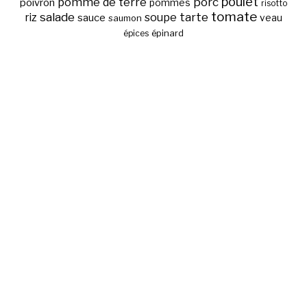
poulet
pomme de terre
porc
poivron
pommes
risotto
tomate
salade
tarte
riz
soupe
sauce
veau
saumon
épinard
épices