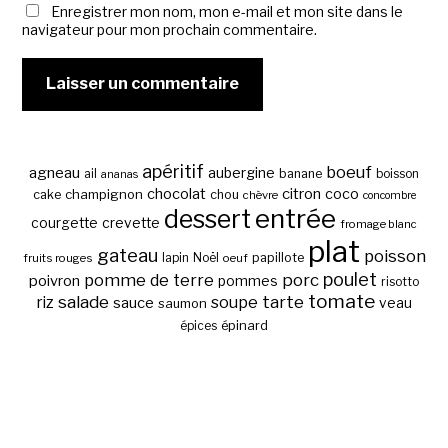
Enregistrer mon nom, mon e-mail et mon site dans le
navigateur pour mon prochain commentaire.
apéritif
boeuf
agneau
aubergine
banane
ail
boisson
ananas
chocolat
citron
coco
cake
champignon
chou
chèvre
concombre
entrée
dessert
courgette
crevette
fromage blanc
plat
gateau
poisson
papillote
fruits rouges
lapin
Noël
oeuf
poulet
pomme de terre
porc
poivron
pommes
risotto
tomate
salade
tarte
riz
soupe
sauce
veau
saumon
épinard
épices