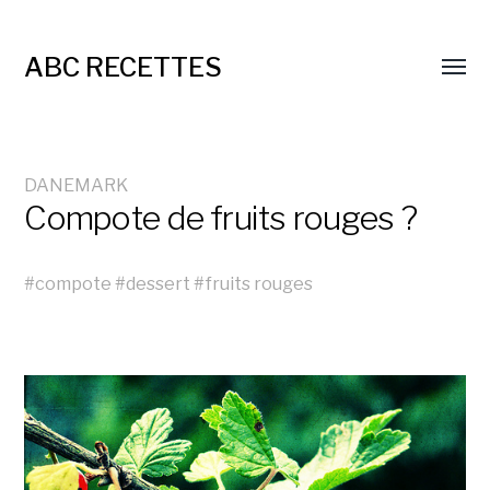
ABC RECETTES
DANEMARK
Compote de fruits rouges ?
#
compote
#
dessert
#
fruits rouges