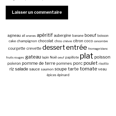
apéritif
boeuf
agneau
aubergine
banane
ail
boisson
ananas
chocolat
citron
coco
cake
champignon
chou
chèvre
concombre
entrée
dessert
courgette
crevette
fromage blanc
plat
gateau
poisson
papillote
fruits rouges
lapin
Noël
oeuf
poulet
pomme de terre
porc
poivron
pommes
risotto
tomate
salade
tarte
riz
soupe
sauce
veau
saumon
épinard
épices