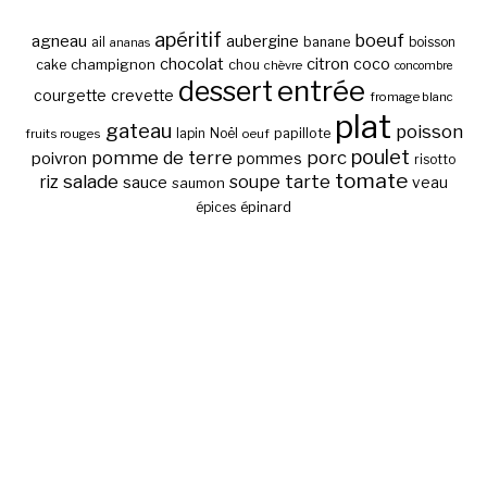
apéritif
boeuf
agneau
aubergine
banane
ail
boisson
ananas
chocolat
citron
coco
cake
champignon
chou
chèvre
concombre
entrée
dessert
courgette
crevette
fromage blanc
plat
gateau
poisson
papillote
fruits rouges
lapin
Noël
oeuf
poulet
pomme de terre
porc
poivron
pommes
risotto
tomate
salade
tarte
riz
soupe
sauce
veau
saumon
épinard
épices