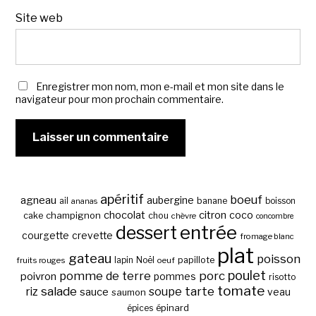
Site web
Enregistrer mon nom, mon e-mail et mon site dans le
navigateur pour mon prochain commentaire.
apéritif
boeuf
agneau
aubergine
banane
ail
boisson
ananas
chocolat
citron
coco
cake
champignon
chou
chèvre
concombre
entrée
dessert
courgette
crevette
fromage blanc
plat
gateau
poisson
papillote
fruits rouges
lapin
Noël
oeuf
poulet
pomme de terre
porc
poivron
pommes
risotto
tomate
salade
tarte
riz
soupe
sauce
veau
saumon
épinard
épices