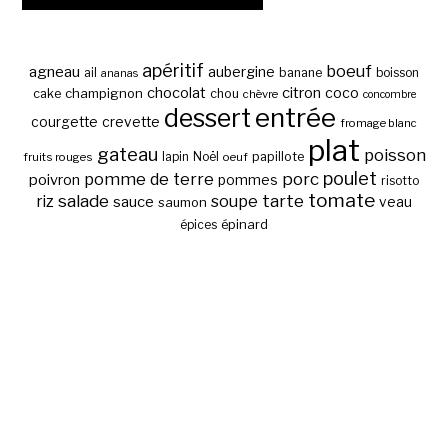
apéritif
boeuf
agneau
aubergine
banane
ail
boisson
ananas
chocolat
citron
coco
cake
champignon
chou
chèvre
concombre
entrée
dessert
courgette
crevette
fromage blanc
plat
gateau
poisson
papillote
fruits rouges
lapin
Noël
oeuf
poulet
pomme de terre
porc
poivron
pommes
risotto
tomate
salade
tarte
riz
soupe
sauce
veau
saumon
épinard
épices