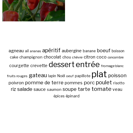
apéritif
boeuf
agneau
aubergine
banane
ail
boisson
ananas
chocolat
citron
coco
cake
champignon
chou
chèvre
concombre
entrée
dessert
courgette
crevette
fromage blanc
plat
gateau
poisson
papillote
fruits rouges
lapin
Noël
oeuf
poulet
pomme de terre
porc
poivron
pommes
risotto
tomate
salade
tarte
riz
soupe
sauce
veau
saumon
épinard
épices