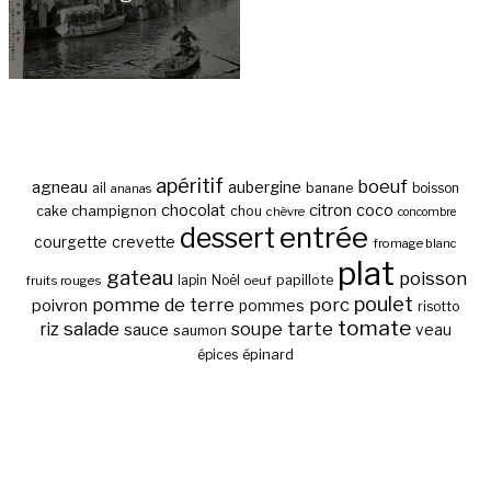
apéritif
boeuf
agneau
aubergine
banane
ail
boisson
ananas
chocolat
citron
coco
cake
champignon
chou
chèvre
concombre
entrée
dessert
courgette
crevette
fromage blanc
plat
gateau
poisson
papillote
fruits rouges
lapin
Noël
oeuf
poulet
pomme de terre
porc
poivron
pommes
risotto
tomate
salade
tarte
riz
soupe
sauce
veau
saumon
épinard
épices