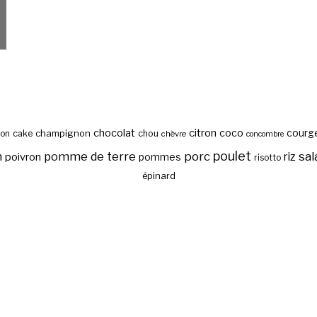
chocolat
citron
coco
courg
cake
champignon
chou
son
chèvre
concombre
poulet
sal
n
pomme de terre
porc
riz
poivron
pommes
risotto
épinard