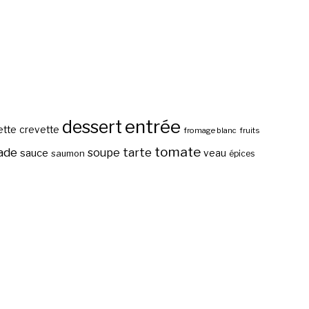
entrée
dessert
ette
crevette
fromage blanc
fruits
tomate
ade
tarte
soupe
sauce
veau
saumon
épices