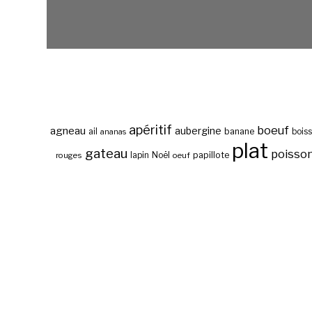
apéritif
boeuf
agneau
aubergine
banane
ail
bois
ananas
plat
gateau
poisso
papillote
rouges
lapin
Noël
oeuf