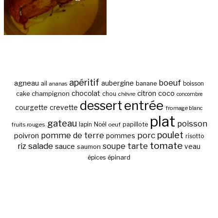
apéritif
boeuf
agneau
aubergine
banane
ail
boisson
ananas
chocolat
citron
coco
cake
champignon
chou
chèvre
concombre
entrée
dessert
courgette
crevette
fromage blanc
plat
gateau
poisson
papillote
fruits rouges
lapin
Noël
oeuf
poulet
pomme de terre
porc
poivron
pommes
risotto
tomate
salade
tarte
riz
soupe
sauce
veau
saumon
épinard
épices