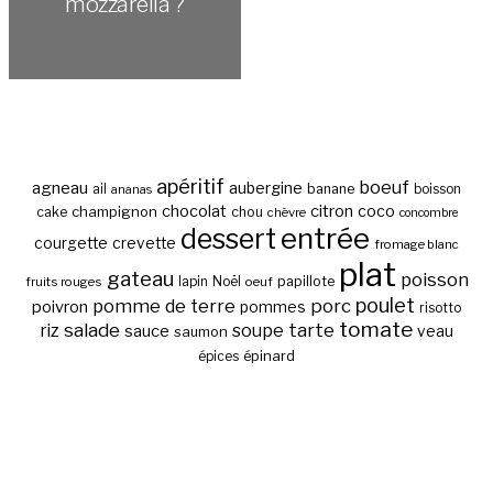
mozzarella ?
apéritif
boeuf
agneau
aubergine
banane
ail
boisson
ananas
chocolat
citron
coco
cake
champignon
chou
chèvre
concombre
entrée
dessert
courgette
crevette
fromage blanc
plat
gateau
poisson
papillote
fruits rouges
lapin
Noël
oeuf
poulet
pomme de terre
porc
poivron
pommes
risotto
tomate
salade
tarte
riz
soupe
sauce
veau
saumon
épinard
épices