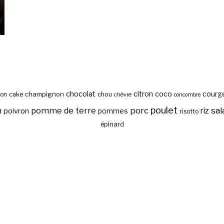
chocolat
citron
coco
courg
cake
champignon
chou
son
chèvre
concombre
poulet
sal
n
pomme de terre
porc
riz
poivron
pommes
risotto
épinard