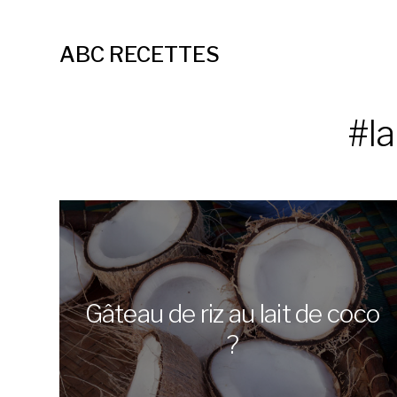
ABC RECETTES
#la
Gâteau de riz au lait de coco
?