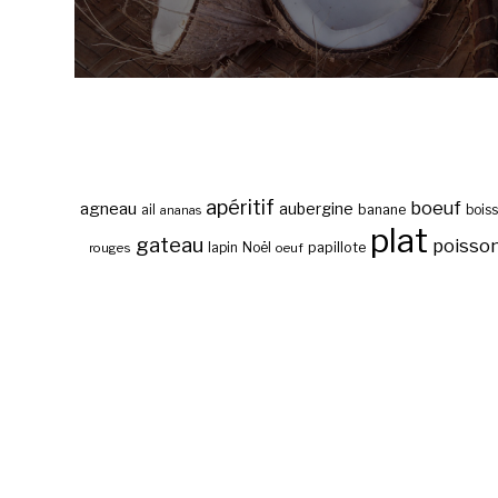
apéritif
boeuf
agneau
aubergine
banane
ail
bois
ananas
plat
gateau
poisso
papillote
rouges
lapin
Noël
oeuf