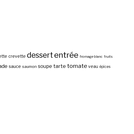
entrée
dessert
ette
crevette
fromage blanc
fruits
tomate
ade
tarte
soupe
sauce
veau
saumon
épices