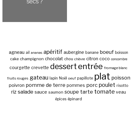
secs ?
apéritif
boeuf
agneau
aubergine
banane
ail
boisson
ananas
chocolat
citron
coco
cake
champignon
chou
chèvre
concombre
entrée
dessert
courgette
crevette
fromage blanc
plat
gateau
poisson
papillote
fruits rouges
lapin
Noël
oeuf
poulet
pomme de terre
porc
poivron
pommes
risotto
tomate
salade
tarte
riz
soupe
sauce
veau
saumon
épinard
épices