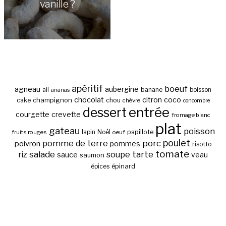
vanille ?
apéritif
boeuf
agneau
aubergine
banane
ail
boisson
ananas
chocolat
citron
coco
cake
champignon
chou
chèvre
concombre
entrée
dessert
courgette
crevette
fromage blanc
plat
gateau
poisson
papillote
fruits rouges
lapin
Noël
oeuf
poulet
pomme de terre
porc
poivron
pommes
risotto
tomate
salade
tarte
riz
soupe
sauce
veau
saumon
épinard
épices