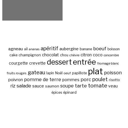
apéritif
boeuf
agneau
aubergine
banane
ail
boisson
ananas
chocolat
citron
coco
cake
champignon
chou
chèvre
concombre
entrée
dessert
courgette
crevette
fromage blanc
plat
gateau
poisson
papillote
fruits rouges
lapin
Noël
oeuf
poulet
pomme de terre
porc
poivron
pommes
risotto
tomate
salade
tarte
riz
soupe
sauce
veau
saumon
épinard
épices